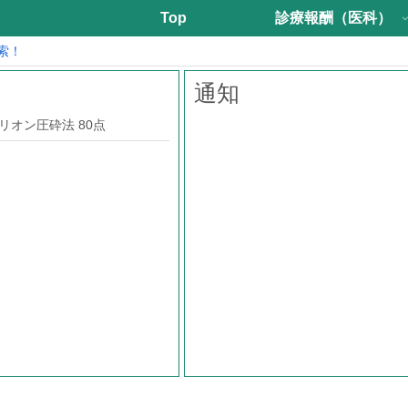
Top
診療報酬（医科）
索！
通知
リオン圧砕法 80点