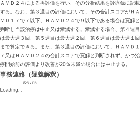
ＡＭＤ２４による再評価を行い、その分析結果を診療録に記載
する。なお、第３週目の評価において、その合計スコアがＨＡ
ＭＤ１７で７以下、ＨＡＭＤ２４で９以下である場合は寛解と
判断し当該治療は中止又は漸減する。漸減する場合、第４週目
は最大週３回、第５週目は最大週２回、第６週目は最大週１回
まで算定できる。また、第３週目の評価において、ＨＡＭＤ１
７又はＨＡＭＤ２４の合計スコアで寛解と判断されず、かつ治
療開始前の評価より改善が20％未満の場合には中止する。
事務連絡（疑義解釈）
広告 / PR
Loading...