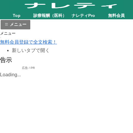
Top
診療報酬（医科）
ナレティPro
無料会員
メニュー
メニュー
無料会員登録で全文検索！
新しいタブで開く
告示
広告 / PR
Loading...