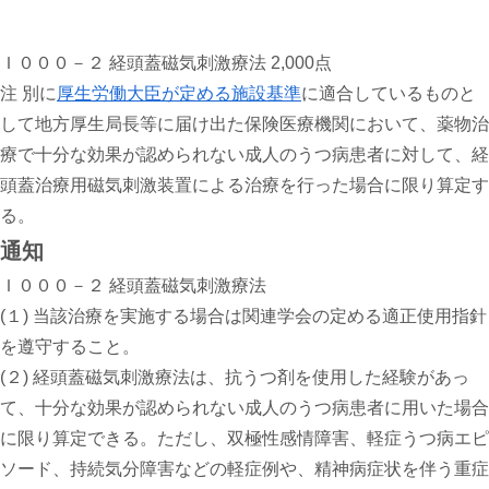
Ｉ０００－２ 経頭蓋磁気刺激療法 2,000点
注 別に
厚生労働大臣が定める施設基準
に適合しているものと
して地方厚生局長等に届け出た保険医療機関において、薬物治
療で十分な効果が認められない成人のうつ病患者に対して、経
頭蓋治療用磁気刺激装置による治療を行った場合に限り算定す
る。
通知
Ｉ０００－２ 経頭蓋磁気刺激療法
(１) 当該治療を実施する場合は関連学会の定める適正使用指針
を遵守すること。
(２) 経頭蓋磁気刺激療法は、抗うつ剤を使用した経験があっ
て、十分な効果が認められない成人のうつ病患者に用いた場合
に限り算定できる。ただし、双極性感情障害、軽症うつ病エピ
ソード、持続気分障害などの軽症例や、精神病症状を伴う重症