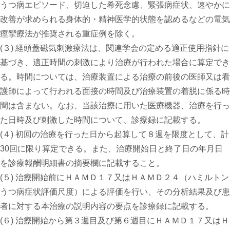
うつ病エピソード、切迫した希死念慮、緊張病症状、速やかに
改善が求められる身体的・精神医学的状態を認めるなどの電気
痙攣療法が推奨される重症例を除く。
(３) 経頭蓋磁気刺激療法は、関連学会の定める適正使用指針に
基づき、適正時間の刺激により治療が行われた場合に算定でき
る。時間については、治療装置による治療の前後の医師又は看
護師によって行われる面接の時間及び治療装置の着脱に係る時
間は含まない。なお、当該治療に用いた医療機器、治療を行っ
た日時及び刺激した時間について、診療録に記載する。
(４) 初回の治療を行った日から起算して８週を限度として、計
30回に限り算定できる。また、治療開始日と終了日の年月日
を診療報酬明細書の摘要欄に記載すること。
(５) 治療開始前にＨＡＭＤ１７又はＨＡＭＤ２４（ハミルトン
うつ病症状評価尺度）による評価を行い、その分析結果及び患
者に対する本治療の説明内容の要点を診療録に記載する。
(６) 治療開始から第３週目及び第６週目にＨＡＭＤ１７又はＨ