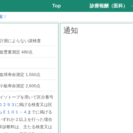
Top
診療報酬（医科）
索！
通知
の計測によらない諸検査
血漿量測定 480点
球寿命測定 1,550点
板寿命測定 2,600点
アイソトープを用いて区分番号
Ｄ２９３
に掲げる検査又は区
ら
Ｅ１０１－４
までに掲げる
いずれか２以上を行った場合
学診断料は、主たる検査又は