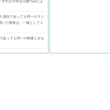
いずれかの所定点数のみによ
した場合であっても同一のラジ
用いた検査は、一連として１
合であっても同一の検査とみな