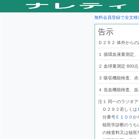
無料会員登録で全文検
告示
Ｄ２９２ 体外から
１ 循環血液量測定、
２ 血球量測定 800点
３ 吸収機能検査、赤血
４ 造血機能検査、血小
注１ 同一のラジオ
Ｄ２９２若しくは
分番号
Ｅ１００
か
核医学診断のうち
の検査料又は核医