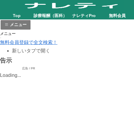
Top
診療報酬（医科）
ナレティPro
無料会員
メニュー
メニュー
無料会員登録で全文検索！
新しいタブで開く
告示
広告 / PR
Loading...