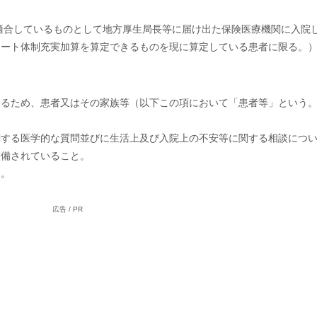
適合しているものとして地方厚生局長等に届け出た保険医療機関に入院
ポート体制充実加算を算定できるものを現に算定している患者に限る。
進するため、患者又はその家族等（以下この項において「患者等」という
。
に関する医学的な質問並びに生活上及び入院上の不安等に関する相談につ
整備されていること。
い。
広告 / PR