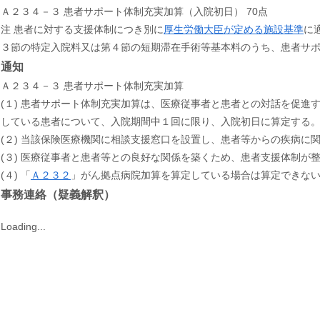
Ａ２３４－３ 患者サポート体制充実加算（入院初日） 70点
注 患者に対する支援体制につき別に
厚生労働大臣が定める施設基準
に
３節の特定入院料又は第４節の短期滞在手術等基本料のうち、患者サ
通知
Ａ２３４－３ 患者サポート体制充実加算
(１) 患者サポート体制充実加算は、医療従事者と患者との対話を促
している患者について、入院期間中１回に限り、入院初日に算定する
(２) 当該保険医療機関に相談支援窓口を設置し、患者等からの疾病
(３) 医療従事者と患者等との良好な関係を築くため、患者支援体制が
(４) 「
Ａ２３２
」がん拠点病院加算を算定している場合は算定できな
事務連絡（疑義解釈）
Loading...