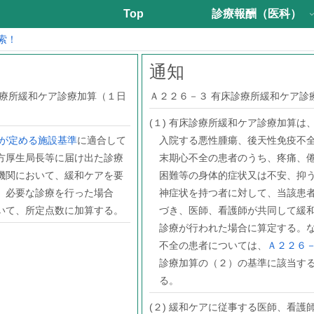
Top
診療報酬（医科）
索！
通知
診療所緩和ケア診療加算（１日
Ａ２２６－３ 有床診療所緩和ケア診
(１) 有床診療所緩和ケア診療加算は
が定める施設基準
に適合して
入院する悪性腫瘍、後天性免疫不
方厚生局長等に届け出た診療
末期心不全の患者のうち、疼痛、
機関において、緩和ケアを要
困難等の身体的症状又は不安、抑
、必要な診療を行った場合
神症状を持つ者に対して、当該患
いて、所定点数に加算する。
づき、医師、看護師が共同して緩
診療が行われた場合に算定する。
不全の患者については、
Ａ２２６
診療加算の（２）の基準に該当す
る。
(２) 緩和ケアに従事する医師、看護