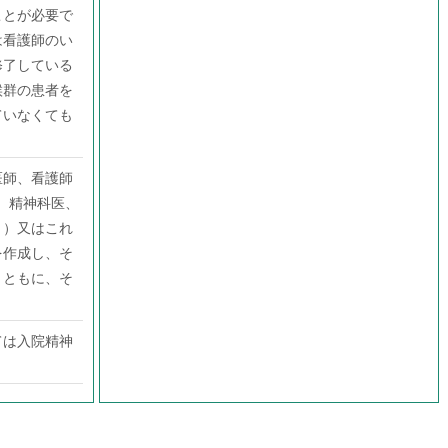
ことが必要で
は看護師のい
修了している
候群の患者を
ていなくても
医師、看護師
、精神科医、
。）又はこれ
を作成し、そ
とともに、そ
。
ては入院精神
。