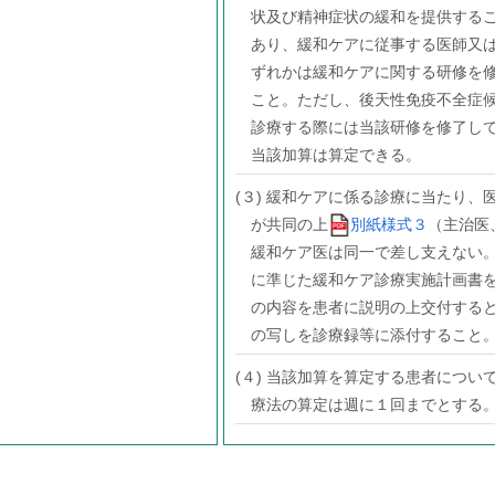
状及び精神症状の緩和を提供する
あり、緩和ケアに従事する医師又
ずれかは緩和ケアに関する研修を
こと。ただし、後天性免疫不全症
診療する際には当該研修を修了し
当該加算は算定できる。
(３) 緩和ケアに係る診療に当たり、
が共同の上
別紙様式３
（主治医
緩和ケア医は同一で差し支えない
に準じた緩和ケア診療実施計画書
の内容を患者に説明の上交付する
の写しを診療録等に添付すること
(４) 当該加算を算定する患者につい
療法の算定は週に１回までとする