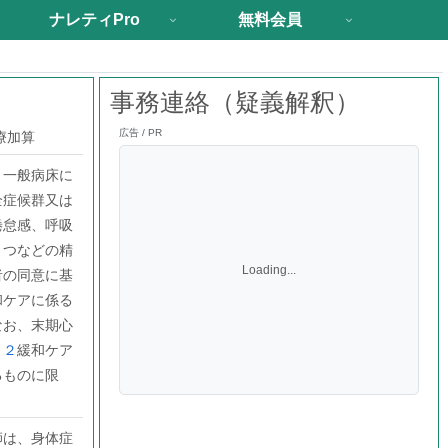
ナレティPro
無料会員
事務連絡（疑義解釈）
広告 / PR
療加算
、一般病床に
全症候群又は
倦怠感、呼吸
うつなどの精
Loading...
者の同意に基
和ケアに係る
なお、末期心
－２
緩和ケア
るものに限
師は、身体症